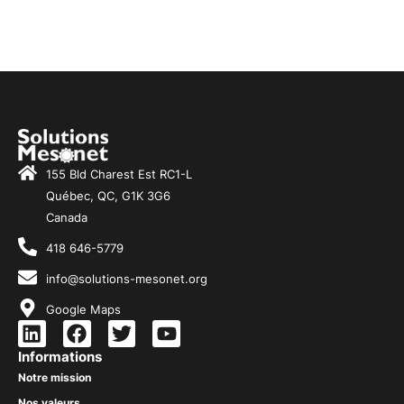
155 Bld Charest Est RC1-L
Québec, QC, G1K 3G6
Canada
418 646-5779
info@solutions-mesonet.org
Google Maps
L
F
T
Y
i
a
w
o
Informations
n
c
i
u
Notre mission
k
e
t
t
Nos valeurs