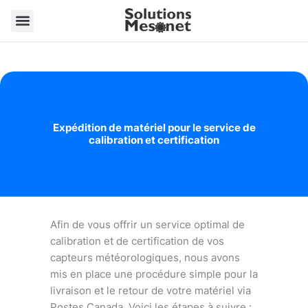
Aller
au
contenu
Expédition de matériel pour le service de
calibration et certification
Afin de vous offrir un service optimal de
calibration et de certification de vos
capteurs météorologiques, nous avons
mis en place une procédure simple pour la
livraison et le retour de votre matériel via
Postes Canada. Voici les étapes à suivre :