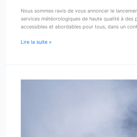
Nous sommes ravis de vous annoncer le lancemen
services météorologiques de haute qualité à des 
accessibles et abordables pour tous, dans un cont
Lire la suite »
C’est
le
début
d’une
nouvelle
ère
chez