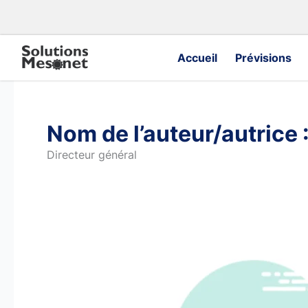
Aller
au
contenu
Accueil
Prévisions
Nom de l’auteur/autrice
Directeur général
Découvrez
Nos
Nouveaux