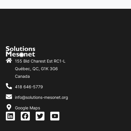
155 Bld Charest Est RC1-L
Québec, QC, G1K 3G6
Canada
418 646-5779
info@solutions-mesonet.org
Google Maps
L
F
T
Y
i
a
w
o
n
c
i
u