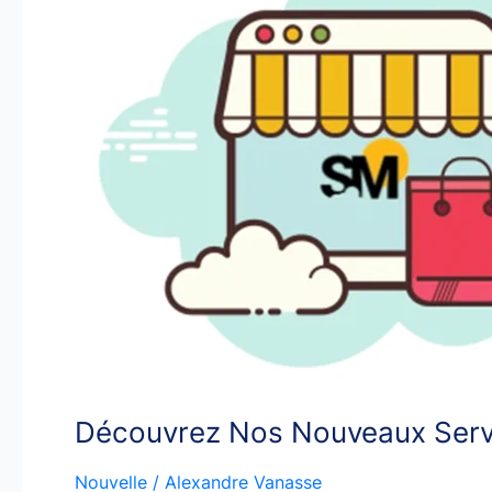
Services
Météorologiques
de
Haute
Qualité
à
Prix
Responsable
Découvrez Nos Nouveaux Servi
Nouvelle
/
Alexandre Vanasse